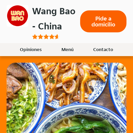
Volver
Wang Bao
al
Pide a
menú
- China
domicilio
principal
Opiniones
Menú
Contacto